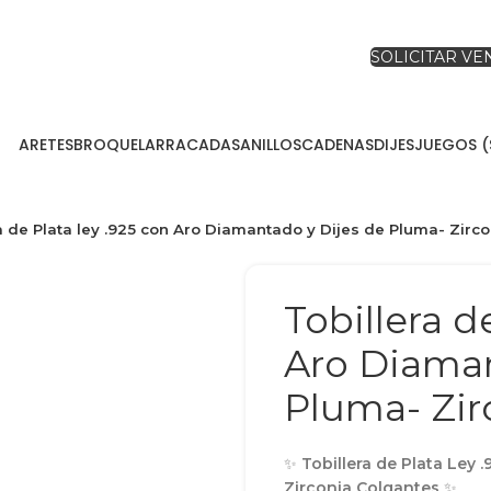
SOLICITAR V
ARETES
BROQUEL
ARRACADAS
ANILLOS
CADENAS
DIJES
JUEGOS (
a de Plata ley .925 con Aro Diamantado y Dijes de Pluma- Zirc
Tobillera d
Aro Diaman
Pluma- Zir
✨
Tobillera de Plata Ley 
Zirconia Colgantes
✨