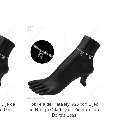
n Dije de
Tobillera de Plata ley .925 con Dijes
Tob
e Rio
de Hongo Calado y de Zirconia-con
Bolitas Lisas