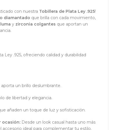
isticado con nuestra
Tobillera de Plata Ley .925
!
ro diamantado
que brilla con cada movimiento,
pluma
y
zirconia colgantes
que aportan un
ancia.
ta Ley .925, ofreciendo calidad y durabilidad
e aporta un brillo deslumbrante.
olo de libertad y elegancia.
que añaden un toque de luz y sofisticación.
r ocasión:
Desde un look casual hasta uno más
el accesorio ideal para complementar tu estilo.