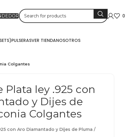
0
ENDEDOR
SETS)
PULSERAS
VER TIENDA
NOSOTROS
onia Colgantes
e Plata ley .925 con
tado y Dijes de
conia Colgantes
.925 con Aro Diamantado y Dijes de Pluma /