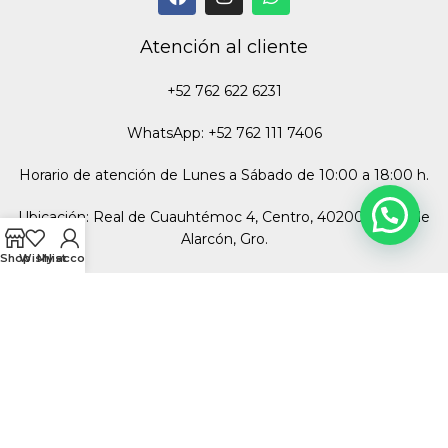
Atención al cliente
+52 762 622 6231
WhatsApp: +52 762 111 7406
Horario de atención de Lunes a Sábado de 10:00 a 18:00 h.
Ubicación: Real de Cuauhtémoc 4, Centro, 40200 Taxco de
Alarcón, Gro.
Shop
Wishlist
My account
Miembros del Consejo Regulador de la Plata
Garantizando calidad en nuestra mercancía, ofreciendo plata
de ley 925 y 950.