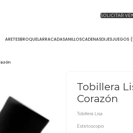
SOLICITAR V
ARETES
BROQUEL
ARRACADAS
ANILLOS
CADENAS
DIJES
JUEGOS (
orazón
Tobillera L
Corazón
Tobillera Lisa
Estetoscopio