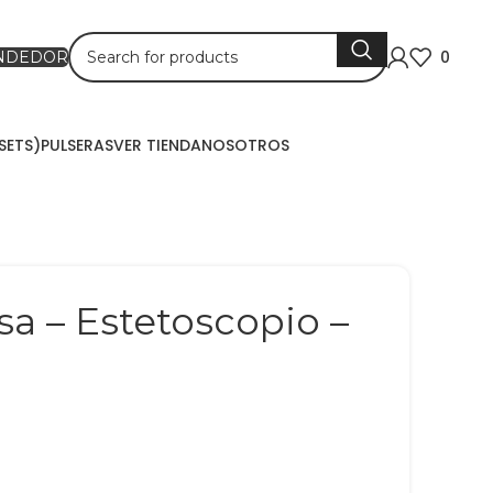
0
ENDEDOR
SETS)
PULSERAS
VER TIENDA
NOSOTROS
isa – Estetoscopio –