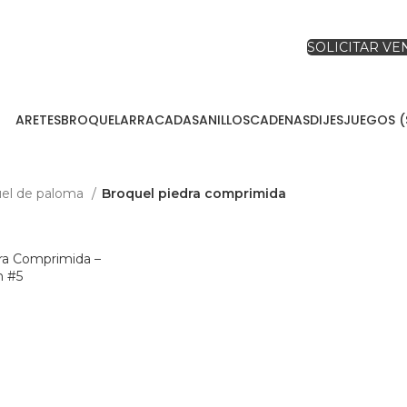
SOLICITAR V
ARETES
BROQUEL
ARRACADAS
ANILLOS
CADENAS
DIJES
JUEGOS (
el de paloma
Broquel piedra comprimida
dra Comprimida –
n #5