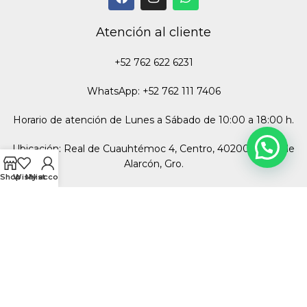
Atención al cliente
+52 762 622 6231
WhatsApp: +52 762 111 7406
Horario de atención de Lunes a Sábado de 10:00 a 18:00 h.
Ubicación: Real de Cuauhtémoc 4, Centro, 40200 Taxco de
Alarcón, Gro.
Shop
Wishlist
My account
Miembros del Consejo Regulador de la Plata
Garantizando calidad en nuestra mercancía, ofreciendo plata
de ley 925 y 950.