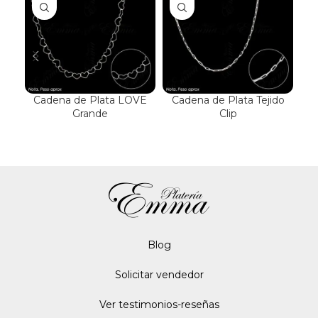
Cadena de Plata LOVE
Cadena de Plata Tejido
Grande
Clip
B
Blo
g
Solicitar vendedor
Ver testimonios-reseñas