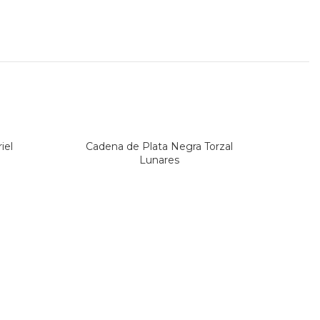
iel
Cadena de Plata Negra Torzal
Ca
Lunares