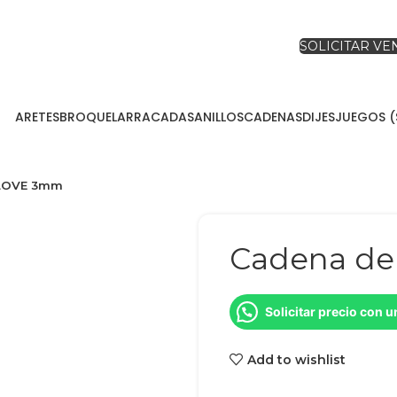
SOLICITAR V
ARETES
BROQUEL
ARRACADAS
ANILLOS
CADENAS
DIJES
JUEGOS (
 LOVE 3mm
Cadena de
Solicitar precio con 
Add to wishlist