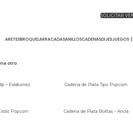
SOLICITAR V
ARETES
BROQUEL
ARRACADAS
ANILLOS
CADENAS
DIJES
JUEGOS (
na otro
ip – Eslabones
Cadena de Plata Tipo Popcorn
Estilo Popcorn
Cadena de Plata Bolitas – Ancla