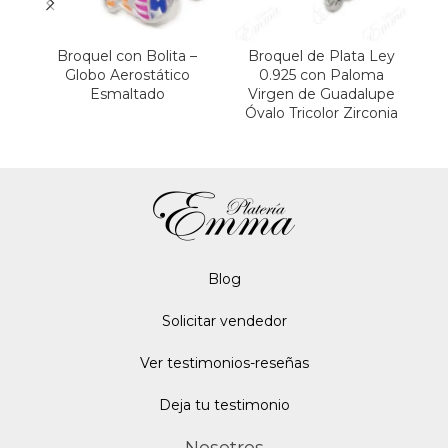
Broquel con Bolita –
Broquel de Plata Ley
B
Globo Aerostático
0.925 con Paloma
Esmaltado
Virgen de Guadalupe
Óvalo Tricolor Zirconia
Blo
g
Solicitar vendedor
Ver testimonios-reseñas
Deja tu testimonio