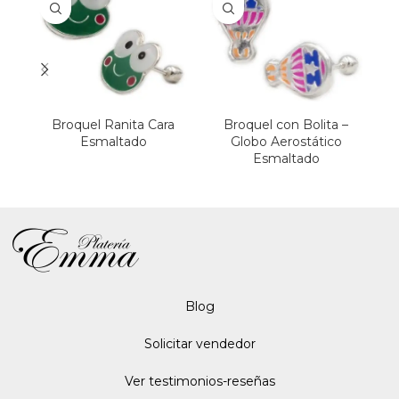
Broquel Ranita Cara
Broquel con Bolita –
Esmaltado
Globo Aerostático
Esmaltado
Blo
g
Solicitar vendedor
Ver testimonios-reseñas