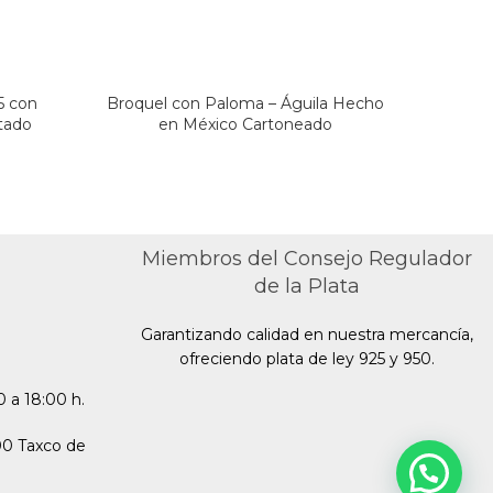
5 con
Broquel con Paloma – Águila Hecho
Broq
tado
en México Cartoneado
Miembros del Consejo Regulador
de la Plata
Garantizando calidad en nuestra mercancía,
ofreciendo plata de ley 925 y 950.
 a 18:00 h.
00 Taxco de