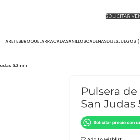
SOLICITAR V
ARETES
BROQUEL
ARRACADAS
ANILLOS
CADENAS
DIJES
JUEGOS (
 Judas 5.3mm
Pulsera de 
San Judas
Solicitar precio con 
Add to wishlist