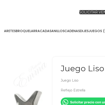
SOLICITAR V
ARETES
BROQUEL
ARRACADAS
ANILLOS
CADENAS
DIJES
JUEGOS (
Juego Liso 
Juego Liso
Reflejo Estrella
Solicitar precio con 