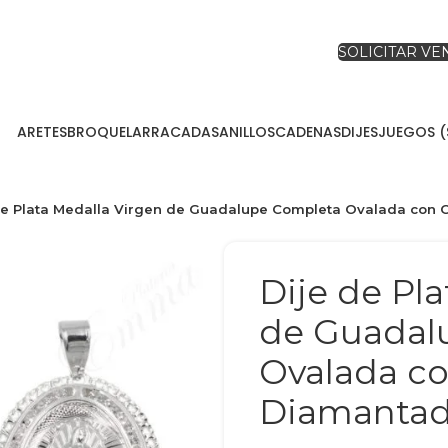
SOLICITAR V
ARETES
BROQUEL
ARRACADAS
ANILLOS
CADENAS
DIJES
JUEGOS (
de Plata Medalla Virgen de Guadalupe Completa Ovalada con 
Dije de Pl
de Guadal
Ovalada c
Diamantad