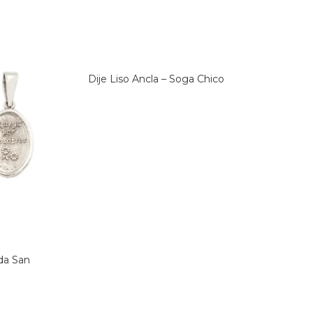
Dije Liso Ancla – Soga Chico
da San
Di