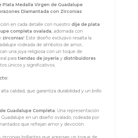
e Plata Medalla Virgen de Guadalupe
orazones Diamantada con Zirconias
oción en cada detalle con nuestro
dije de plata
lupe completa ovalada
, adornada con
y
zirconias
! Este diseño exclusivo resalta la
adalupe rodeada de símbolos de amor,
can una joya religiosa con un toque de
deal para
tiendas de joyería
y
distribuidores
s únicos y significativos.
cto:
 alta calidad, que garantiza durabilidad y un brillo
 de Guadalupe Completa
: Una representación
e Guadalupe en un diseño ovalado, rodeada por
amantados que reflejan amor y devoción.
 zirconias brillantes que agregan un toque de