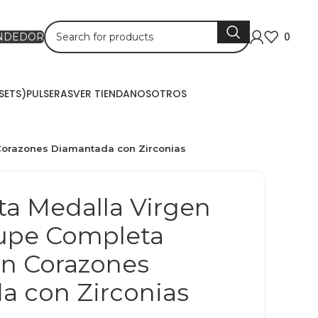
0
ENDEDOR
SETS)
PULSERAS
VER TIENDA
NOSOTROS
Corazones Diamantada con Zirconias
ata Medalla Virgen
upe Completa
on Corazones
a con Zirconias