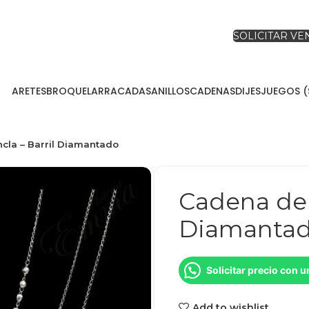
SOLICITAR V
ARETES
BROQUEL
ARRACADAS
ANILLOS
CADENAS
DIJES
JUEGOS (
cla – Barril Diamantado
Cadena de P
Diamanta
Solicitar precio con 
Add to wishlist