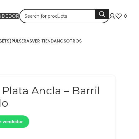
0
ENDEDOR
SETS)
PULSERAS
VER TIENDA
NOSOTROS
lata Ancla – Barril
do
un vendedor