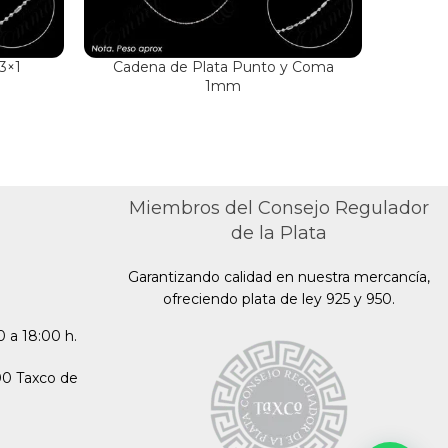
3×1
Cadena de Plata Punto y Coma
Cade
1mm
Miembros del Consejo Regulador
de la Plata
Garantizando calidad en nuestra mercancía,
ofreciendo plata de ley 925 y 950.
 a 18:00 h.
00 Taxco de