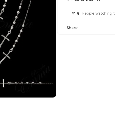
8
People watching t
Share: