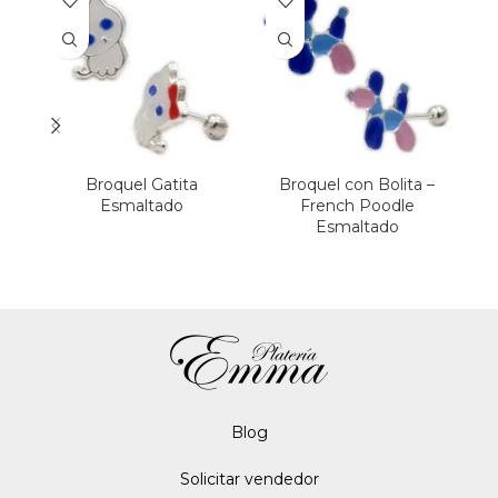
Broquel Gatita
Broquel con Bolita –
Esmaltado
French Poodle
Esmaltado
Ó
Blo
g
Solicitar vendedor