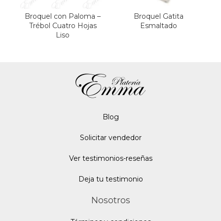
Broquel con Paloma –
Broquel Gatita
B
Trébol Cuatro Hojas
Esmaltado
Liso
Blo
g
Solicitar vendedor
Ver testimonios-reseñas
Deja tu testimonio
Nosotros