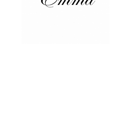
so
Uvas Zirconia
rconia