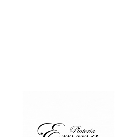
asol Lisa
maton Esmaltado