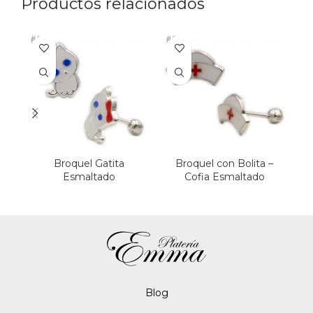
Productos relacionados
Broquel Gatita
Broquel con Bolita –
B
Esmaltado
Cofia Esmaltado
H
Blo
g