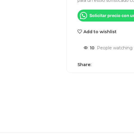
para un estilo sofisticado co
Solicitar precio con 
Add to wishlist
10
People watching 
Share: