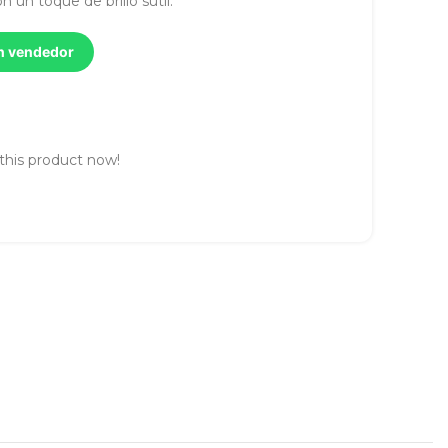
n un toque de brillo sutil.
un vendedor
this product now!