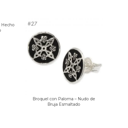
a Hecho
o
Broquel con Paloma – Nudo de
Broque
Bruja Esmaltado