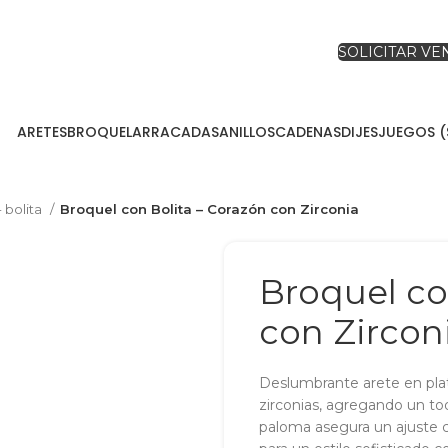
SOLICITAR V
ARETES
BROQUEL
ARRACADAS
ANILLOS
CADENAS
DIJES
JUEGOS (
- bolita
Broquel con Bolita – Corazón con Zirconia
Broquel co
con Zircon
Deslumbrante arete en plata
zirconias, agregando un to
paloma asegura un ajuste c