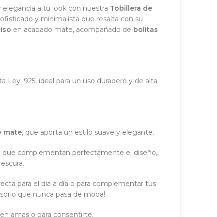
y elegancia a tu look con nuestra
Tobillera de
sofisticado y minimalista que resalta con su
liso
en acabado mate, acompañado de
bolitas
ta Ley .925, ideal para un uso duradero y de alta
 y mate
, que aporta un estilo suave y elegante.
, que complementan perfectamente el diseño,
rescura.
fecta para el día a día o para complementar tus
cesorio que nunca pasa de moda!
en amas o para consentirte.