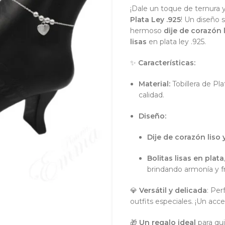
¡Dale un toque de ternura 
Plata Ley .925
! Un diseño 
hermoso
dije de corazón 
lisas
en plata ley .925.
✨
Características:
Material:
Tobillera de Pla
calidad.
Diseño:
Dije de corazón liso
Bolitas lisas en plata
brindando armonía y f
💎
Versátil y delicada
: Per
outfits especiales. ¡Un ac
🎁
Un regalo ideal
para qui