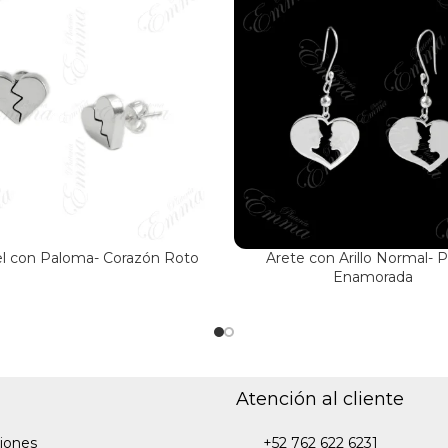
l con Paloma- Corazón Roto
Arete con Arillo Normal- P
Enamorada
Atención al cliente
iones
+52 762 622 6231