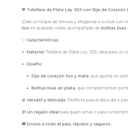
💖
Tobillera de Plata Ley .925 con Dije de Corazón L
¡Dale un toque de ternura y elegancia a tu look con 
liso
en acabado mate, acompañado de
bolitas lisas
✨
Características:
Material:
Tobillera de Plata Ley .925, ideal para un u
Diseño:
Dije de corazón liso y mate
, que aporta un esti
Bolitas lisas en plata
, que complementan perfec
💎
Versátil y delicada
: Perfecta para el día a día o 
🎁
Un regalo ideal
para quien amas o para consentirt
🚚
Envíos a todo el país, rápidos y seguros.