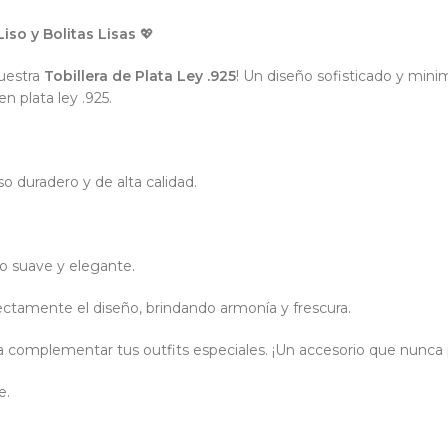
iso y Bolitas Lisas
💖
nuestra
Tobillera de Plata Ley .925
! Un diseño sofisticado y min
en plata ley .925.
so duradero y de alta calidad.
lo suave y elegante.
tamente el diseño, brindando armonía y frescura.
para complementar tus outfits especiales. ¡Un accesorio que nunc
e.