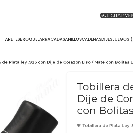
SOLICITAR V
ARETES
BROQUEL
ARRACADAS
ANILLOS
CADENAS
DIJES
JUEGOS (
a de Plata ley .925 con Dije de Corazon Liso / Mate con Bolitas 
Tobillera d
Dije de Co
con Bolitas
💖
Tobillera de Plata Ley 