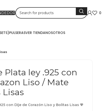
0
ENDEDOR
SETS)
PULSERAS
VER TIENDA
NOSOTROS
Lisas
e Plata ley .925 con
razon Liso / Mate
 Lisas
.925 con Dije de Corazón Liso y Bolitas Lisas
💖