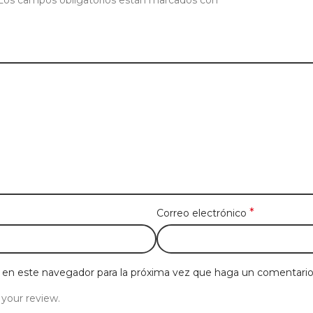
Los campos obligatorios están marcados con
*
Correo electrónico
b en este navegador para la próxima vez que haga un comentario
 your review.