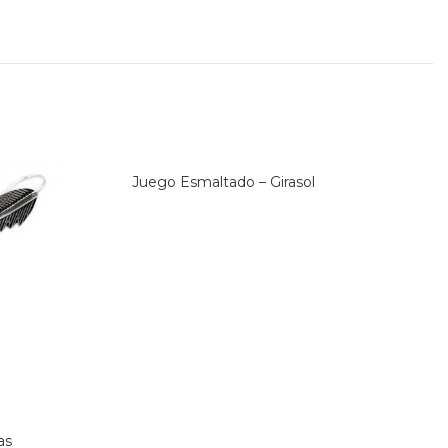
Juego Esmaltado – Girasol
as
Jueg