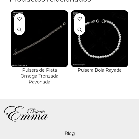
Pulsera de Plata
Pulsera Bola Rayada
P
Omega Trenzada
Pavonada
Blo
g