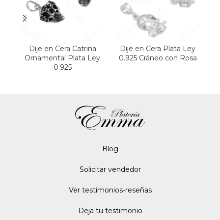
Dije en Cera Catrina
Dije en Cera Plata Ley
D
Ornamental Plata Ley
0.925 Cráneo con Rosa
0
0.925
Blo
g
Solicitar vendedor
Ver testimonios-reseñas
Deja tu testimonio