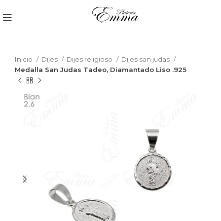
Inicio
Dijes
Dijes religioso
Dijes san judas
Medalla San Judas Tadeo, Diamantado Liso .925