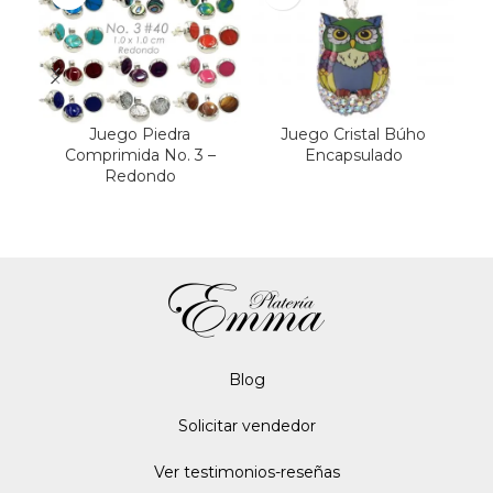
Juego Piedra
Juego Cristal Búho
J
Comprimida No. 3 –
Encapsulado
Redondo
Blo
g
Solicitar vendedor
Ver testimonios-reseñas