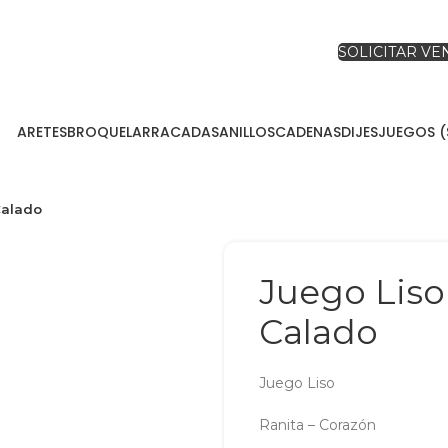
SOLICITAR V
ARETES
BROQUEL
ARRACADAS
ANILLOS
CADENAS
DIJES
JUEGOS (
Calado
Juego Liso
Calado
Juego Liso
Ranita – Corazón