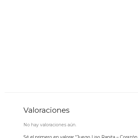
Valoraciones
No hay valoraciones aún.
Sé el primero en valorar “Juego Liso Ranita – Corazón