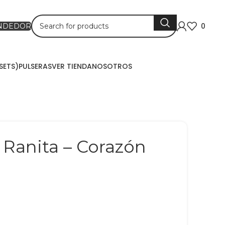
0
ENDEDOR
SETS)
PULSERAS
VER TIENDA
NOSOTROS
 Ranita – Corazón