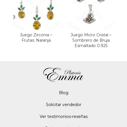
Juego Zirconia –
Juego Micro Cristal –
J
Frutas: Naranja
Sombrero de Bruja
Esmaltado 0.925
Blo
g
Solicitar vendedor
Ver testimonios-reseñas