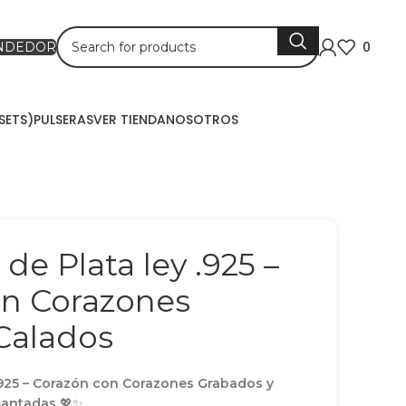
0
ENDEDOR
SETS)
PULSERAS
VER TIENDA
NOSOTROS
 de Plata ley .925 –
on Corazones
Calados
 .925 – Corazón con Corazones Grabados y
mantadas
💖✨