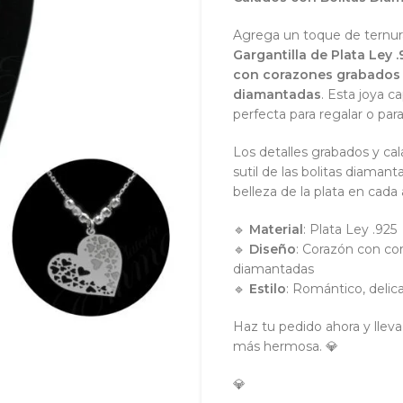
Agrega un toque de ternura
Gargantilla de Plata Ley .
con corazones grabados 
diamantadas
. Esta joya c
perfecta para regalar o par
Los detalles grabados y cal
sutil de las bolitas diamant
belleza de la plata en cada
🔹
Material
: Plata Ley .925
🔹
Diseño
: Corazón con cor
diamantadas
🔹
Estilo
: Romántico, delic
Haz tu pedido ahora y llev
más hermosa. 💎
💎