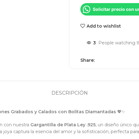
Solicitar precio con 
Add to wishlist
3
People watching t
Share:
DESCRIPCIÓN
azones Grabados y Calados con Bolitas Diamantadas
💖✨
ón con nuestra
Gargantilla de Plata Ley .925
, un diseño único q
ta joya captura la esencia del amor y la sofisticación, perfecta par