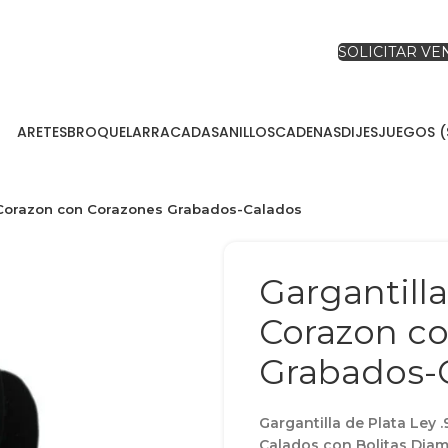
SOLICITAR V
ARETES
BROQUEL
ARRACADAS
ANILLOS
CADENAS
DIJES
JUEGOS (
 – Corazon con Corazones Grabados-Calados
Gargantilla
Corazon c
Grabados-
Gargantilla de Plata Ley
Calados con Bolitas Dia