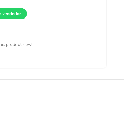
un vendedor
his product now!