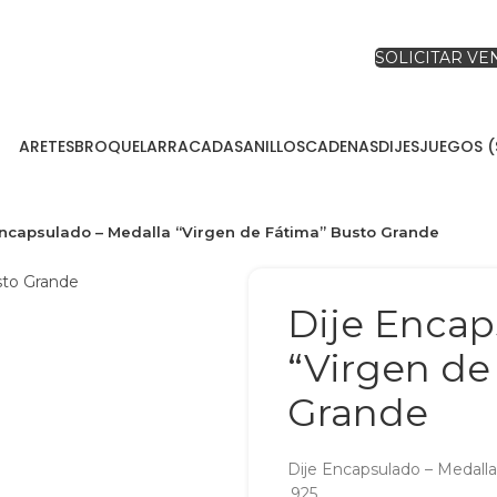
SOLICITAR V
ARETES
BROQUEL
ARRACADAS
ANILLOS
CADENAS
DIJES
JUEGOS (
Encapsulado – Medalla “Virgen de Fátima” Busto Grande
Dije Encap
“Virgen de
Grande
Dije Encapsulado – Medalla
.925