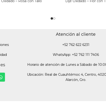
e Oxidado – Rosa con Tallo
Dije Oxidado – Flor con T
Atención al cliente
iones
+52 762 622 6231
cidad
WhatsApp: +52 762 111 7406
des
Horario de atención de Lunes a Sábado de 10:00
Ubicación: Real de Cuauhtémoc 4, Centro, 402
Alarcón, Gro.