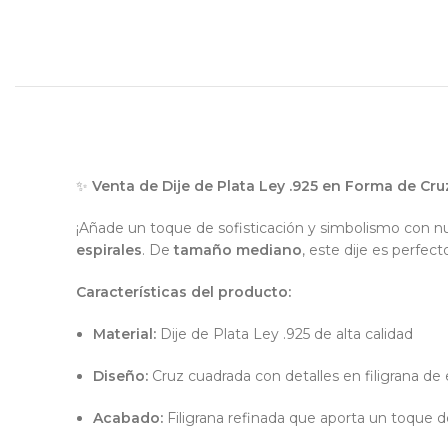
✨
Venta de Dije de Plata Ley .925 en Forma de Cr
¡Añade un toque de sofisticación y simbolismo con 
espirales
. De
tamaño mediano
, este dije es perfec
Características del producto:
Material:
Dije de Plata Ley .925 de alta calidad
Diseño:
Cruz cuadrada con detalles en filigrana de e
Acabado:
Filigrana refinada que aporta un toque d