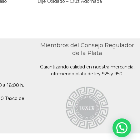
allo
Dije Oxidado – Cruz Adornada
Dije
Miembros del Consejo Regulador
de la Plata
Garantizando calidad en nuestra mercancía,
ofreciendo plata de ley 925 y 950.
 a 18:00 h.
00 Taxco de