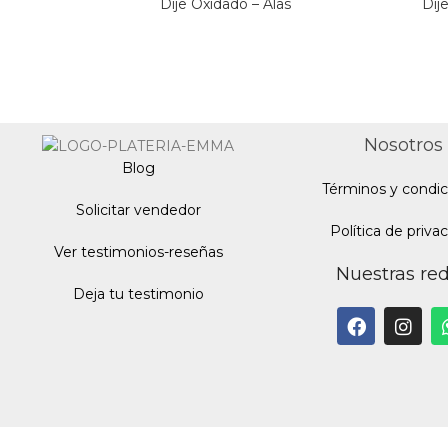
Dije Oxidado – Alas
Dij
Nosotros
Blo
g
Términos y condic
Solicitar vendedor
Política de priva
Ver testimonios-reseñas
Nuestras re
Deja tu testimonio