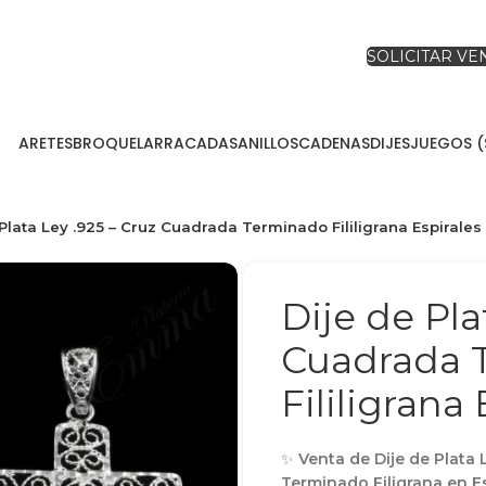
SOLICITAR V
ARETES
BROQUEL
ARRACADAS
ANILLOS
CADENAS
DIJES
JUEGOS (
 Plata Ley .925 – Cruz Cuadrada Terminado Fililigrana Espirale
Dije de Pla
Cuadrada 
Fililigrana
✨
Venta de Dije de Plata
Terminado Filigrana en 