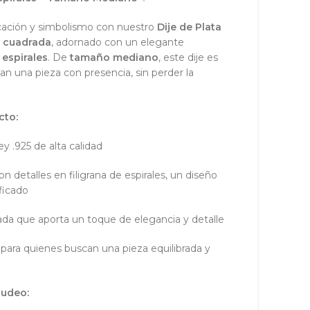
icación y simbolismo con nuestro
Dije de Plata
z cuadrada
, adornado con un elegante
 espirales
. De
tamaño mediano
, este dije es
n una pieza con presencia, sin perder la
cto:
y .925 de alta calidad
 detalles en filigrana de espirales, un diseño
ificado
nada que aporta un toque de elegancia y detalle
para quienes buscan una pieza equilibrada y
nudeo: