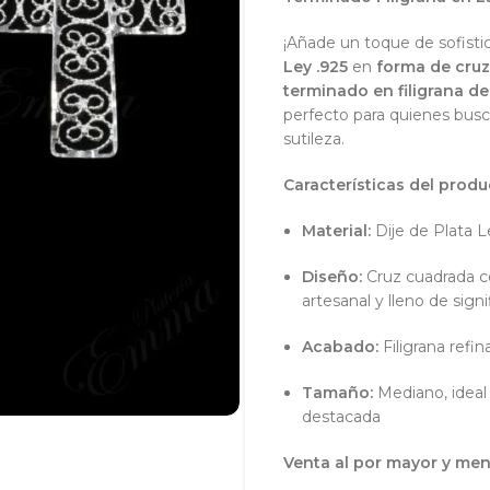
¡Añade un toque de sofist
Ley .925
en
forma de cru
terminado en filigrana de
perfecto para quienes busca
sutileza.
Características del produ
Material:
Dije de Plata Le
Diseño:
Cruz cuadrada con
artesanal y lleno de sign
Acabado:
Filigrana refi
Tamaño:
Mediano, ideal 
destacada
Venta al por mayor y me