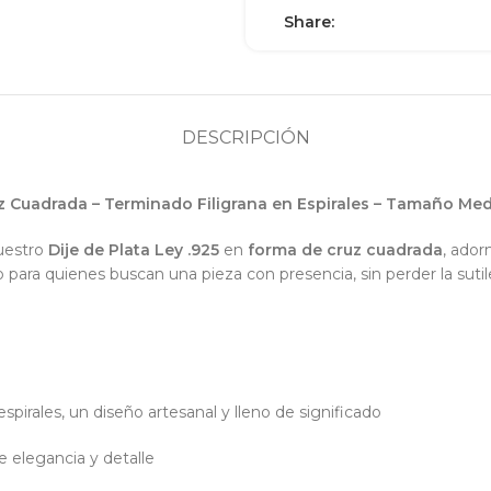
Share:
DESCRIPCIÓN
uz Cuadrada – Terminado Filigrana en Espirales – Tamaño Me
nuestro
Dije de Plata Ley .925
en
forma de cruz cuadrada
, ado
to para quienes buscan una pieza con presencia, sin perder la sutil
spirales, un diseño artesanal y lleno de significado
e elegancia y detalle