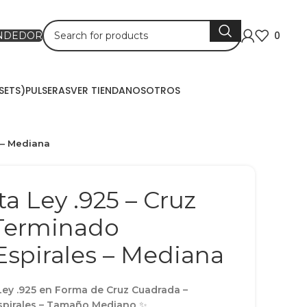
0
ENDEDOR
SETS)
PULSERAS
VER TIENDA
NOSOTROS
s – Mediana
ta Ley .925 – Cruz
Terminado
 Espirales – Mediana
 Ley .925 en Forma de Cruz Cuadrada –
Espirales – Tamaño Mediano
✨