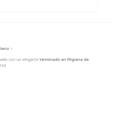
diano
✨
rnado con un elegante
terminado en filigrana de
eza.