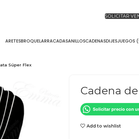
SOLICITAR V
ARETES
BROQUEL
ARRACADAS
ANILLOS
CADENAS
DIJES
JUEGOS (
ata Súper Flex
Cadena de 
Solicitar precio con 
Add to wishlist