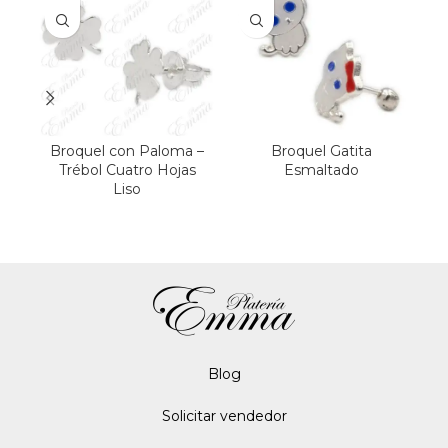
Broquel con Paloma –
Broquel Gatita
Trébol Cuatro Hojas
Esmaltado
Liso
Ó
Blo
g
Solicitar vendedor