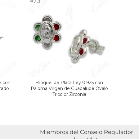
5 con
Broquel de Plata Ley 0.925 con
Broque
tado
Paloma Virgen de Guadalupe Óvalo
Tricolor Zirconia
Miembros del Consejo Regulador