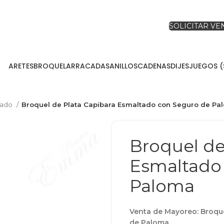
SOLICITAR V
ARETES
BROQUEL
ARRACADAS
ANILLOS
CADENAS
DIJES
JUEGOS (
tado
Broquel de Plata Capibara Esmaltado con Seguro de Pa
Broquel de
Esmaltado
Paloma
Venta de Mayoreo: Broqu
de Paloma