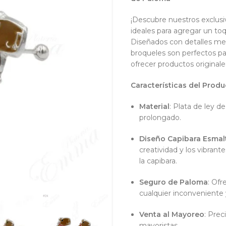
¡Descubre nuestros exclus
ideales para agregar un to
Diseñados con detalles me
broqueles son perfectos pa
ofrecer productos originales
Características del Produ
Material
: Plata de ley d
prolongado.
Diseño Capibara Esma
creatividad y los vibrant
la capibara.
Seguro de Paloma
: Of
cualquier inconveniente 
Venta al Mayoreo
: Prec
mayoristas.