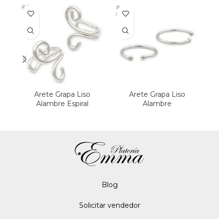
Arete Grapa Liso
Arete Grapa Liso
A
Alambre Espiral
Alambre
Blo
g
Solicitar vendedor