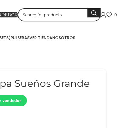
0
ENDEDOR
SETS)
PULSERAS
VER TIENDA
NOSOTROS
apa Sueños Grande
un vendedor