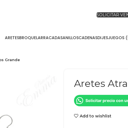
SOLICITAR V
ARETES
BROQUEL
ARRACADAS
ANILLOS
CADENAS
DIJES
JUEGOS (
os Grande
Aretes Atr
Solicitar precio con 
Add to wishlist