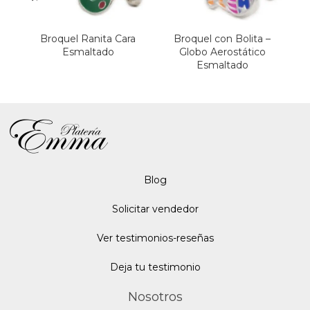
Broquel Ranita Cara
Broquel con Bolita –
B
Esmaltado
Globo Aerostático
Esmaltado
Blo
g
Solicitar vendedor
Ver testimonios-reseñas
Deja tu testimonio
Nosotros