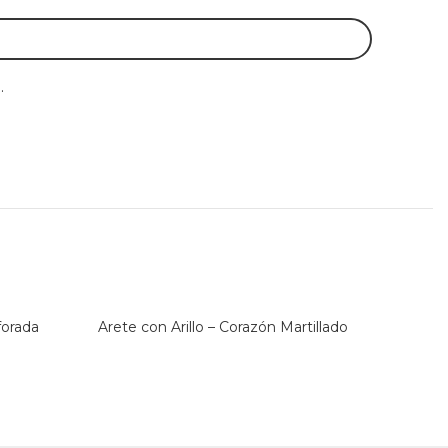
.
forada
Arete con Arillo – Corazón Martillado
Ar