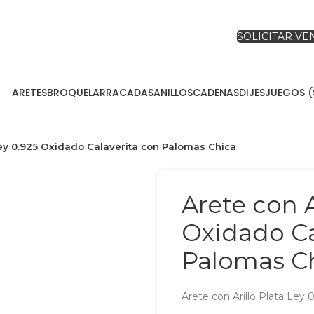
SOLICITAR V
ARETES
BROQUEL
ARRACADAS
ANILLOS
CADENAS
DIJES
JUEGOS (
 Ley 0.925 Oxidado Calaverita con Palomas Chica
Arete con A
Oxidado Ca
Palomas C
Arete con Arillo Plata Ley