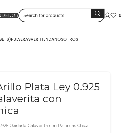
0
ENDEDOR
SETS)
PULSERAS
VER TIENDA
NOSOTROS
rillo Plata Ley 0.925
laverita con
hica
 0.925 Oxidado Calaverita con Palomas Chica