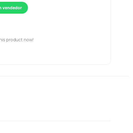
un vendedor
his product now!