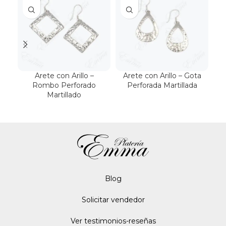
Arete con Arillo –
Arete con Arillo – Gota
A
Rombo Perforado
Perforada Martillada
Martillado
Blo
g
Solicitar vendedor
Ver testimonios-reseñas