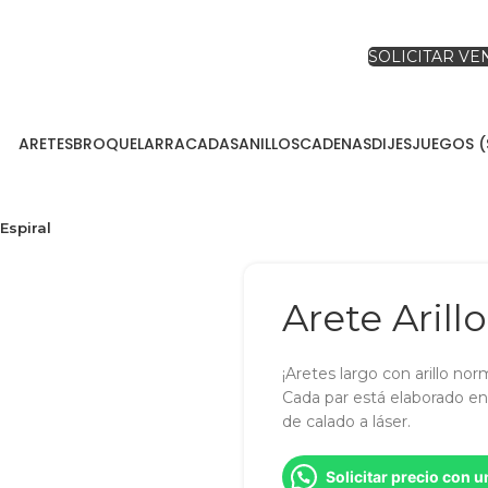
SOLICITAR V
ARETES
BROQUEL
ARRACADAS
ANILLOS
CADENAS
DIJES
JUEGOS (
Espiral
Arete Arill
¡Aretes largo con arillo nor
Cada par está elaborado en 
de calado a láser.
Solicitar precio con 