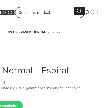
0
ENDEDOR
SETS)
PULSERAS
VER TIENDA
NOSOTROS
o Normal – Espiral
mal!
plata ley 0.925 garantizado, mediante la técnica
un vendedor