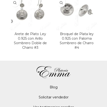
Arete de Plato Ley
Broquel de Plata ley
B
0.925 con Arillo
0.925 con Paloma
Sombrero Doble de
Sombrero de Charro
Charro #3
#4
Blo
g
Solicitar vendedor